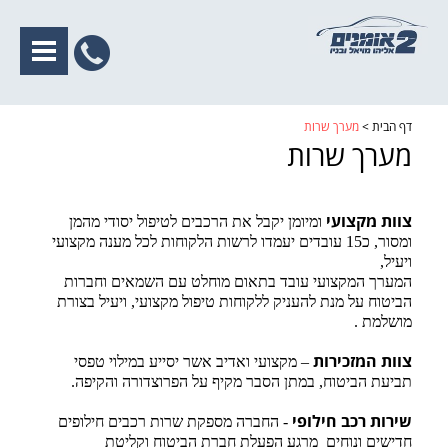
nu
לחץ
לחיוג
X
דף הבית
>
מערך שרות
מערך שרות
ישיר
דף הבית
ומיומן יקבל את הרכבים לטיפול יסודי מהמן
צוות מקצועי
02-
ומסור, כ15 עובדים יעמדו לרשות הלקוחות לכל מענה מקצועי
ויעיל,
אודות
6712347
המערך המקצועי עובד בתאום מוחלט עם השמאים וחברות
הביטוח על מנת להעניק ללקוחות טיפול מקצועי, ויעיל בצורת
מערך שרות
מושלמת .
– מקצועי ואדיב אשר יסייע במילוי טפסי
צוות המזכירות
מחלקת פחחות
תביעת הביטוח, במתן הסבר מקיף על הפרוצדורה והקיפה.
מחלקת צבע
- החברה מספקת שרות רכבים חילופים
שירות רכב חילופי
חדישים ונוחים מרגע הפעלת חברת הביטוח וקליטת